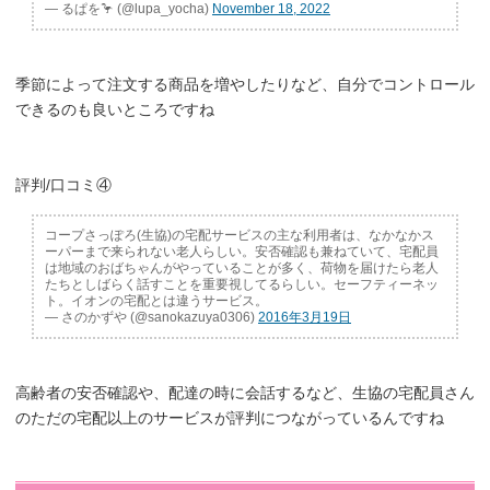
— るぱを🦩 (@lupa_yocha)
November 18, 2022
季節によって注文する商品を増やしたりなど、自分でコントロール
できるのも良いところですね
評判/口コミ④
コープさっぽろ(生協)の宅配サービスの主な利用者は、なかなかス
ーパーまで来られない老人らしい。安否確認も兼ねていて、宅配員
は地域のおばちゃんがやっていることが多く、荷物を届けたら老人
たちとしばらく話すことを重要視してるらしい。セーフティーネッ
ト。イオンの宅配とは違うサービス。
— さのかずや (@sanokazuya0306)
2016年3月19日
高齢者の安否確認や、配達の時に会話するなど、生協の宅配員さん
のただの宅配以上のサービスが評判につながっているんですね