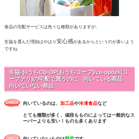
食品の宅配サービスは色々な種類がありますが、
安心感
生協を選んだ理由はやはり
があるからというのが多いよう
ですね
生協-おうちCO-OP(おうちコープ)/co-opdeli(コ
ープデリ)の宅配で買うのに 向いている商品
向いていない商品
向いているのは、
加工品
や
冷凍食品
など
とても種類が多く、値段もものによっては一般的なス
ーパーよりも安い！ものも多くあります
向いていないものは
野菜
です