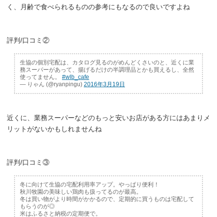
く、月齢で食べられるものの参考にもなるので良いですよね
評判/口コミ②
生協の個別宅配は、カタログ見るのがめんどくさいのと、近くに業
務スーパーがあって、揚げるだけの半調理品とかも買えるし、全然
使ってません。
#wlb_cafe
— りゃん (@ryanpingu)
2016年3月19日
近くに、業務スーパーなどのもっと安いお店がある方にはあまりメ
リットがないかもしれませんね
評判/口コミ③
冬に向けて生協の宅配利用率アップ。やっぱり便利！
秋川牧園の美味しい鶏肉も扱ってるのが最高。
冬は買い物がより時間がかかるので、定期的に買うものは宅配して
もらうのが◎
米はふるさと納税の定期便で。