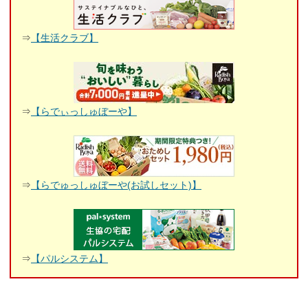
⇒
【生活クラブ】
⇒
【らでぃっしゅぼーや】
⇒
【らでゅっしゅぼーや(お試しセット)】
⇒
【パルシステム】