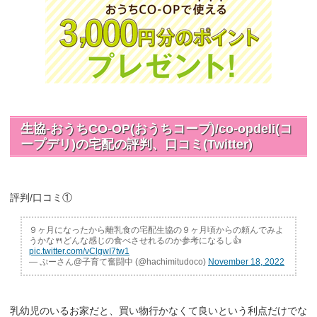
生協-おうちCO-OP(おうちコープ)/co-opdeli(コ
ープデリ)の宅配の評判、口コミ(Twitter)
評判/口コミ①
９ヶ月になったから離乳食の宅配生協の９ヶ月頃からの頼んでみよ
うかな🍴どんな感じの食べさせれるのか参考になるし👍
pic.twitter.com/vClgwI7tw1
— ぷーさん@子育て奮闘中 (@hachimitudoco)
November 18, 2022
乳幼児のいるお家だと、買い物行かなくて良いという利点だけでな