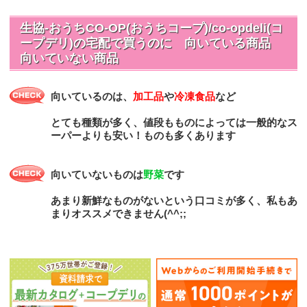
生協-おうちCO-OP(おうちコープ)/co-opdeli(コ
ープデリ)の宅配で買うのに 向いている商品
向いていない商品
向いているのは、
加工品
や
冷凍食品
など
とても種類が多く、値段もものによっては一般的なス
ーパーよりも安い！ものも多くあります
向いていないものは
野菜
です
あまり新鮮なものがないという口コミが多く、私もあ
まりオススメできません(^^;;