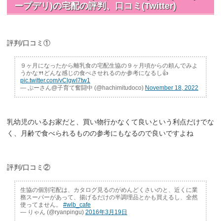
ープデリ)の宅配の評判、口コミ(Twitter)
評判/口コミ①
９ヶ月になったから離乳食の宅配生協の９ヶ月頃からの頼んでみよ
うかな🍴どんな感じの食べさせれるのか参考になるし👍
pic.twitter.com/vClgwI7tw1
— ぷーさん@子育て奮闘中 (@hachimitudoco)
November 18, 2022
乳幼児のいるお家だと、買い物行かなくて良いという利点だけでな
く、月齢で食べられるものの参考にもなるので良いですよね
評判/口コミ②
生協の個別宅配は、カタログ見るのがめんどくさいのと、近くに業
務スーパーがあって、揚げるだけの半調理品とかも買えるし、全然
使ってません。
#wlb_cafe
— りゃん (@ryanpingu)
2016年3月19日