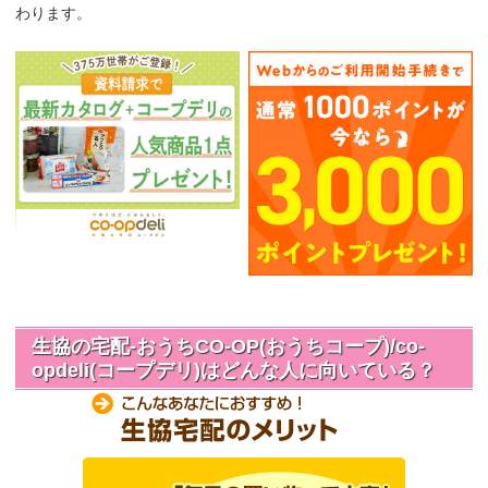
わります。
生協の宅配-おうちCO-OP(おうちコープ)/co-
opdeli(コープデリ)はどんな人に向いている？