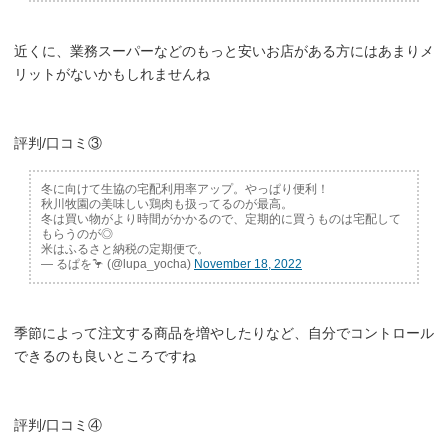
近くに、業務スーパーなどのもっと安いお店がある方にはあまりメ
リットがないかもしれませんね
評判/口コミ③
冬に向けて生協の宅配利用率アップ。やっぱり便利！
秋川牧園の美味しい鶏肉も扱ってるのが最高。
冬は買い物がより時間がかかるので、定期的に買うものは宅配して
もらうのが◎
米はふるさと納税の定期便で。
— るぱを🦩 (@lupa_yocha)
November 18, 2022
季節によって注文する商品を増やしたりなど、自分でコントロール
できるのも良いところですね
評判/口コミ④